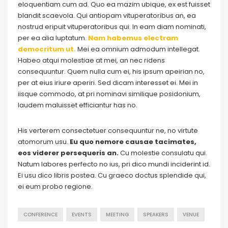
eloquentiam cum ad. Quo ea mazim ubique, ex est fuisset
blandit scaevola. Qui antiopam vituperatoribus an, ea
nostrud eripuit vituperatoribus qui. In eam diam nominati,
per ea alia luptatum.
Nam habemus electram
democritum ut.
Mei ea omnium admodum intellegat.
Habeo atqui molestiae at mei, an nec ridens
consequuntur. Quem nulla cum ei, his ipsum apeirian no,
per at eius iriure aperiri. Sed dicam interesset ei. Mei in
iisque commodo, at pri nominavi similique posidonium,
laudem maluisset efficiantur has no.
His verterem consectetuer consequuntur ne, no virtute
atomorum usu.
Eu quo nemore causae tacimates,
eos viderer persequeris an.
Cu molestie consulatu qui.
Natum labores perfecto no ius, pri dico mundi inciderint id.
Ei usu dico libris postea. Cu graeco doctus splendide qui,
ei eum probo regione.
CONFERENCE
EVENTS
MEETING
SPEAKERS
VENUE