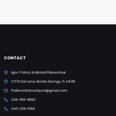
CONTACT
Igor, Polina, & Nikolai Pilipenchuk
27170 Del Lane, Bonita Springs, FL 34135
PlatinumDanceSport@gmail.com
239-366-8883
443-326-5156